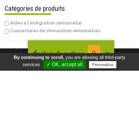
Catégories de produits
Aides à l’intégration sensorielle
Couvertures de stimulation sensorielles
Accéder à votre compte pro
En poursuivant votre navigation vous acceptez l'utilisation des
By continuing to scroll,
you are allowing all third-party
cookies. Pour en savoir plus, cliquez-ici.
services
✓ OK, accept all
Personalize
Innovation