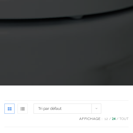
Tri par défaut
AFFICHAGE :
12
24
TOUT