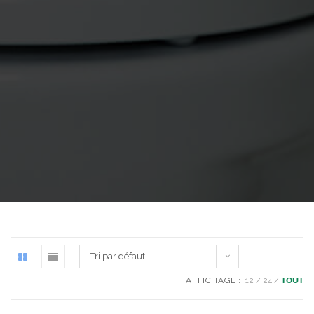
Tri par défaut
AFFICHAGE :
12
24
TOUT