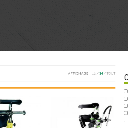
AFFICHAGE :
12
24
TOUT
C