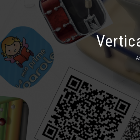
Vertic
A