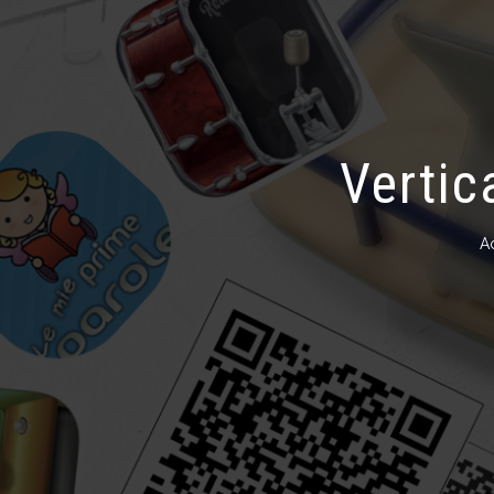
Vertic
A