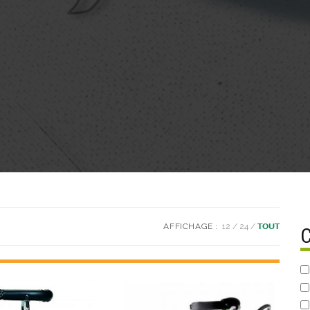
AFFICHAGE :
12
24
TOUT
C