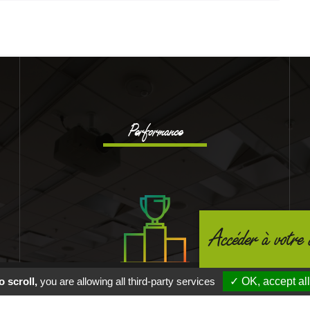
Performance
Accéder à votre 
tre navigation vous acceptez l'utilisation des cookies. Pour en savoir 
 scroll,
you are allowing all third-party services
✓ OK, accept all