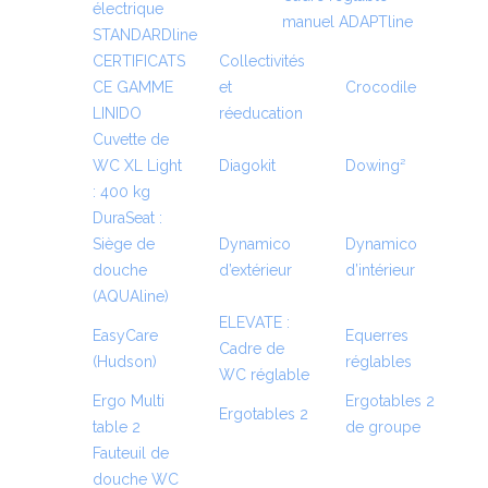
électrique
manuel ADAPTline
STANDARDline
CERTIFICATS
Collectivités
CE GAMME
et
Crocodile
LINIDO
réeducation
Cuvette de
WC XL Light
Diagokit
Dowing²
: 400 kg
DuraSeat :
Siège de
Dynamico
Dynamico
douche
d’extérieur
d’intérieur
(AQUAline)
ELEVATE :
EasyCare
Equerres
Cadre de
(Hudson)
réglables
WC réglable
Ergo Multi
Ergotables 2
Ergotables 2
table 2
de groupe
Fauteuil de
douche WC