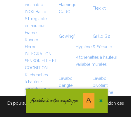
inclinable
Flamingo
Flexikit
INOX Baltic
CURO
ST réglable
en hauteur
Frame
Gowing²
Grillo G2
Runner
Heron
Hygiène & Sécurité
INTEGRATION
Kitchenettes à hauteur
SENSORIELLE ET
variable murales
COGNITION
Kitchenettes
Lavabo
Lavabo
à hauteur
d’angle
pivotant
variable sur 4
SUPPORTline
SWINGline
pieds
Accéder à votre compte pro
Lavabo
En poursuivant votre navigation vous acceptez l'utilisation des
réglable
Lits douche
cookies. Pour en savoir plus, cliquez-ici.
Manatee
manuel
muraux
SPRINGline
MobiCare