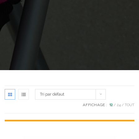
Tri par défaut
AFFICHAGE :
12
24
TOUT