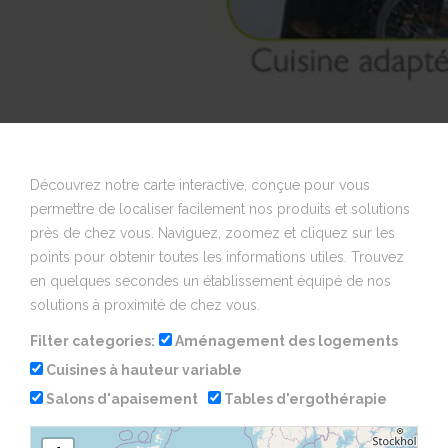
Découvrez notre carte interactive, conçue pour vous
permettre de localiser facilement nos produits et solutions
près de chez vous. Naviguez, zoomez et cliquez sur les
points pour obtenir toutes les informations utiles. Trouvez
en quelques secondes un établissement équipé de nos
solutions à proximité de chez vous.
Filter categories:
Aménagement des logements
Cuisines à hauteur variable
Salons d'apaisement
Tables d'ergothérapie