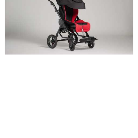
Nouveauté haut de gamme du mois de Décembre 2025,
la poussette Chilla remplace le modèle Stingray. Elle
s’adapte facilement aux besoins des familles et des
ergothérapeutes.
Partager
Facebook
LinkedIn