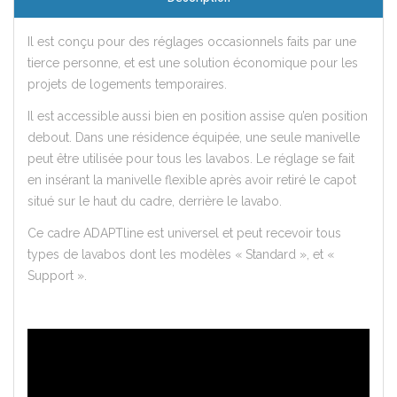
Il est conçu pour des réglages occasionnels faits par une
tierce personne, et est une solution économique pour les
projets de logements temporaires.
Il est accessible aussi bien en position assise qu’en position
debout. Dans une résidence équipée, une seule manivelle
peut être utilisée pour tous les lavabos. Le réglage se fait
en insérant la manivelle flexible après avoir retiré le capot
situé sur le haut du cadre, derrière le lavabo.
Ce cadre ADAPTline est universel et peut recevoir tous
types de lavabos dont les modèles « Standard », et «
Support ».