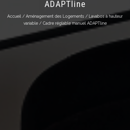
ADAPTline
Accueil
/
Aménagement des Logements
/
Lavabos à hauteur
variable
/ Cadre réglable manuel ADAPTline