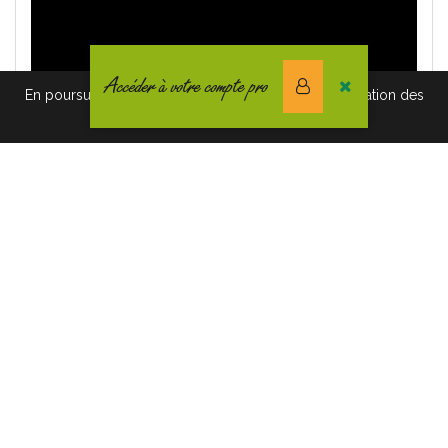
Accéder à votre compte pro
En poursuivant votre navigation vous acceptez l'utilisation des
cookies. Pour en savoir plus, cliquez-ici.
Informations complémentaires
Voir la Brochure
Voir le prix
Voir le Mode d'Emploi