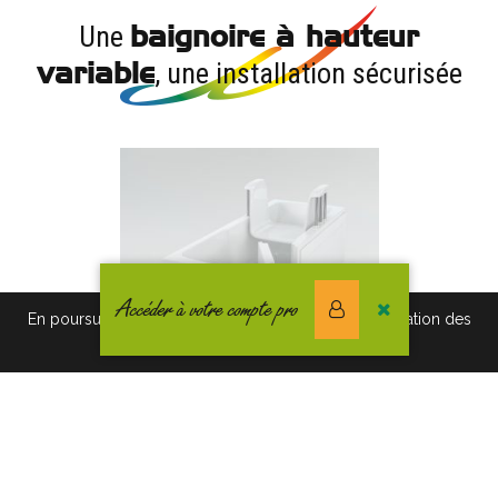
baignoire à hauteur
Une
variable
, une installation sécurisée
Accéder à votre compte pro
En poursuivant votre navigation vous acceptez l'utilisation des
cookies. Pour en savoir plus, cliquez-ici.
Non seulement vous rendez votre espace de toilette
accessible aux personnes en situation de handicap, mais
avec la
baignoire à hauteur variable
, vous sécurisez ce
lieu.