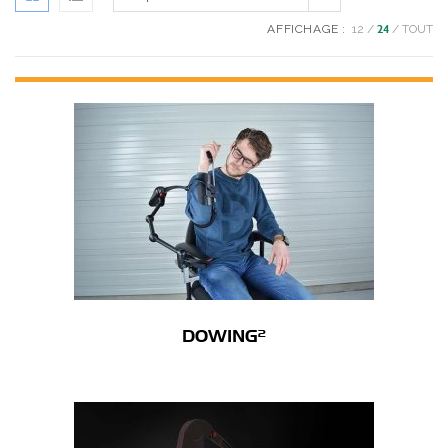
AFFICHAGE :
12
24
TOUT
DOWING²