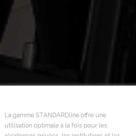
La gamme STANDARDline offre une
utilisation optimale à la fois pour les
résidences privées, les institutions et les