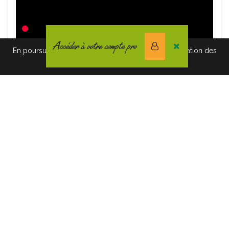
Accéder à votre compte pro
En poursuivant votre navigation vous acceptez l'utilisation des
cookies. Pour en savoir plus, cliquez-ici.
Informations complémentaires
Voir la Brochure
Voir le prix
Voir le Mode d'Emploi
Demande de renseignement