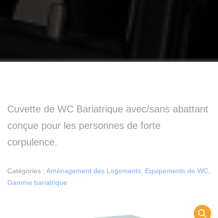
Cuvette de WC Bariatrique avec/sans abattant
conçue pour les personnes de forte
corpulence.
Catégories :
Aménagement des Logements
,
Equipements de WC
,
Gamme bariatrique