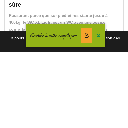
sûre
Rassurant parce que sur pied et résistante jusqu’à
400kg, le WC XL Light est un WC avec une assise
confortable et sûr.
Il s’installe en association avec un
Accéder à votre compte pro
réservoir de chasse encastré ou un panneau WC. Conçu
En poursuivant votre navigation vous acceptez l'utilisation des
pour chasser avec 6 litres d’eau minimum.
cookies. Pour en savoir plus, cliquez-ici.
Plus profond, plus large La cuvette de WC bariatrique
est une solution moderne
adaptée aux personnes en
surpoids ou obèses, mais aussi de grandes tailles.
Dédiée aux salles de bain de grandes dimensions, cette
cuvette est 30% plus grande est parfaitement adaptée à ce
public. Avec une
hauteur d’assise de 49cm
, il demandera
moins d’efforts de la part de la personne pour s’assoir et se
lever de la cuvette. La
largeur hors tout de 42.5cm
permettra
une assise confortable et sécurisante.
Hormis
ces larges dimensions, cette cuvette en
porcelaine vitrifiée
propose une
finition élégante et non stigmatisante.
Il est