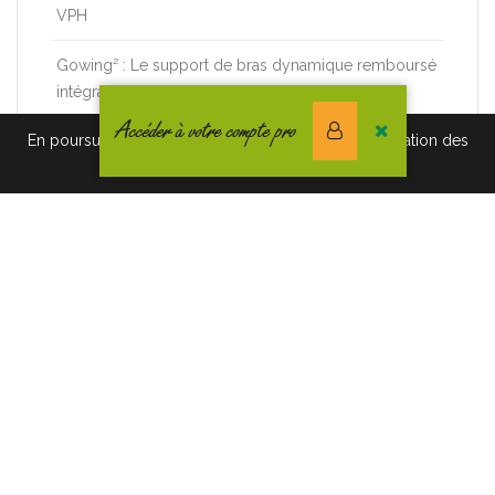
VPH
Gowing² : Le support de bras dynamique remboursé
intégralement !
Accéder à votre compte pro
En poursuivant votre navigation vous acceptez l'utilisation des
cookies. Pour en savoir plus, cliquez-ici.
CATÉGORIES
Actualités CREE
Nouveautés et Infos produits