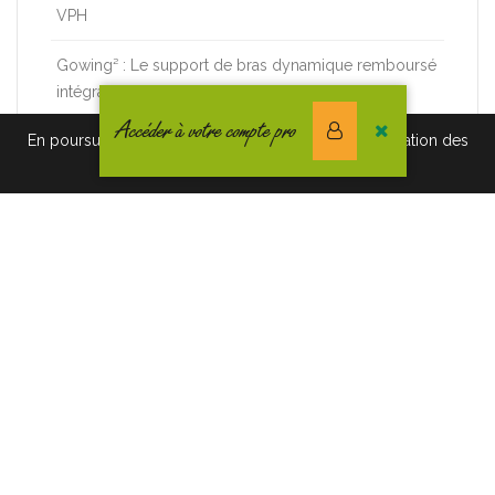
VPH
Gowing² : Le support de bras dynamique remboursé
intégralement !
Accéder à votre compte pro
En poursuivant votre navigation vous acceptez l'utilisation des
cookies. Pour en savoir plus, cliquez-ici.
CATÉGORIES
Actualités CREE
Nouveautés et Infos produits