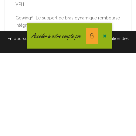
VPH
Gowing² : Le support de bras dynamique remboursé
intégralement !
Accéder à votre compte pro
En poursuivant votre navigation vous acceptez l'utilisation des
cookies. Pour en savoir plus, cliquez-ici.
CATÉGORIES
Actualités CREE
Nouveautés et Infos produits